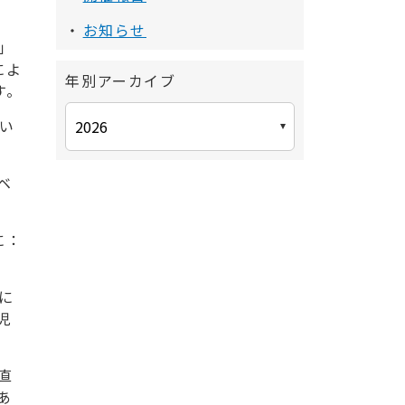
お知らせ
）」
によ
年別アーカイブ
す。
い
ベ
に：
に
児
直
あ