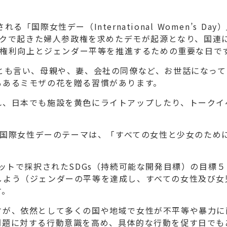
際女性デー（International Women’s Day
ヨークで起きた婦人参政権を求めたデモが起源となり、国連
性の権利向上とジェンダー平等を推進するための重要な日で
とも言い、母親や、妻、会社の同僚など、お世話になって
もあるミモザの花を贈る習慣があります。
、日本でも施設を黄色にライトアップしたり、トークイ
の国際女性デーのテーマは、「すべての女性と少女のため
ットで採択されたSDGs（持続可能な開発目標）の目標５
しよう（ジェンダーの平等を達成し、すべての女性及び女
す。
が、依然として多くの国や地域で女性が不平等や暴力に
問題に対する行動意識を高め、具体的な行動を促す日でも