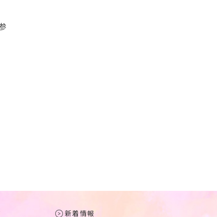
参
て
新着情報