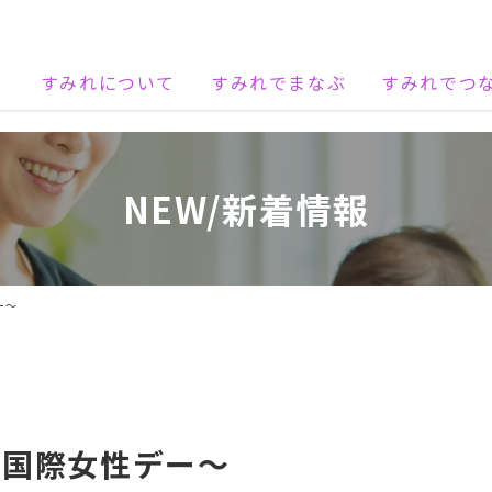
すみれについて
すみれでまなぶ
すみれでつ
NEW/新着情報
ー～
は国際女性デー～