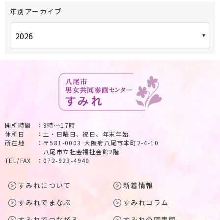
年別アーカイブ
開所時間
9時～17時
休所日
土・日曜日、祝日、年末年始
所在地
〒581-0003 大阪府八尾市本町2-4-10
八尾市立社会福祉会館2階
TEL/FAX
072-923-4940
すみれについて
新着情報
すみれでまなぶ
すみれコラム
すみれでつながる
すみれの図書館