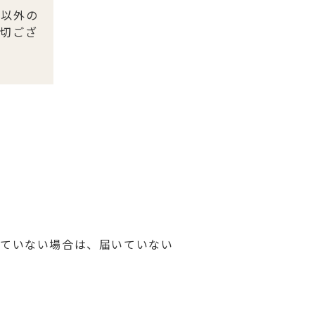
募以外の
一切ござ
していない場合は、届いていない