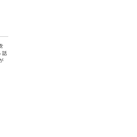
を
ら話
が